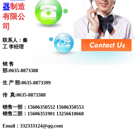
器
制造
有限公
司
联系人：秦
工 李经理
销 售
部:0635-8873388
生 产 部:0635-8873399
传 真:0635-8873388
销售一部：15606350552 15606350553
销售二部：15606351901 13256610668
Email：332333124@qq.com