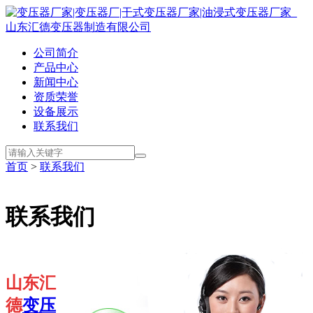
公司简介
产品中心
新闻中心
资质荣誉
设备展示
联系我们
首页
>
联系我们
联系我们
山东汇
德
变压