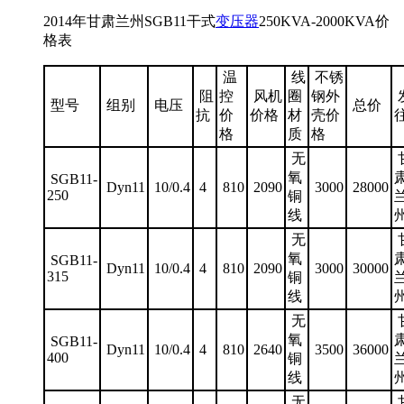
2014年甘肃兰州SGB11干式
变压器
250KVA-2000KVA价
格表
温
线
不锈
阻
控
风机
圈
钢外
型号
组别
电压
总价
抗
价
价格
材
壳价
格
质
格
无
氧
SGB11-
Dyn11
10/0.4
4
810
2090
3000
28000
250
铜
线
无
氧
SGB11-
Dyn11
10/0.4
4
810
2090
3000
30000
315
铜
线
无
氧
SGB11-
Dyn11
10/0.4
4
810
2640
3500
36000
400
铜
线
无