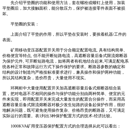
先介绍平垫圈的功能和使用方法，套在螺栓或螺钉上使用，加装
平垫圈后，加大接触面积，能分散压力，保护被连接零件表面不被损
坏。
平垫圈的安装：
上面介绍了平垫的作用，所以平垫在安装时，要挨着机器/工件的
表面。
矿用移动变压器配置开关用于分合额定配置电流, 具有结构简单、
价格便宜等特点, 但不能开断短路电流，高遮断容量后备式限流熔断器
为保护元件, 可开断短路电流，如将两者有机地结合起来,可满足配电系
统各种正常和故障运行方式下操作保护的要求。断路器参数的确定和
结构的设计制造均严格按标准要求进行，兼具操作和保护两种功能，
所以其结构复杂，造价昂贵，大量使用不现实。
环网柜中大量使用配置开关加高遮断容量后备式熔断器组合装
置，把对电器不尽相同的操作与保护功能分别由两种简单、便宜的元
件来实现，即用配置开关来完成大量发生的配置合分操作，而采用高
遮断容量后备式限流熔断器对极少发生短路的设备起保护作用，很好
地解决问题，既可避免使用操作复杂、价格昂贵的断路器，又可满足
实际运行的需要。表1列出3种保护配置方式的技术-经济比较。
1000KVA矿用变压器
保护配置方式的合理选择从此可以看出：