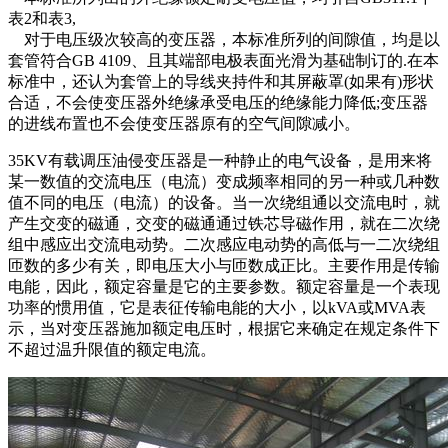
表2和表3,
对于电压级次较高的变压器，本标准所列的间隙值，均是以
套管符合GB 4109、且其端部电极表面光滑为基础制订的.在本
标准中，还认为套管上的导线夹持件和其屏蔽罩(如果有)形状
合适，不会使变压器外绝缘承受电压的绝缘能力降低;变压器
的进线布置也不会使变压器原有的空气间隙减小。
35KV有载调压油侵变压器是一种静止的电气设备，是用来将
某一数值的交流电压（电流）变成频率相同的另一种或几种数
值不同的电压（电流）的设备。当一次绕组通以交流电时，就
产生交变的磁通，交变的磁通通过铁芯导磁作用，就在二次绕
组中感应出交流电动势。二次感应电动势的高低与一二次绕组
匝数的多少有关，即电压大小与匝数成正比。主要作用是传输
电能，因此，额定容量是它的主要参数。额定容量是一个表现
功率的惯用值，它是表征传输电能的大小，以kVA或MVA表
示，当对变压器施加额定电压时，根据它来确定在规定条件下
不超过温升限值的额定电流。