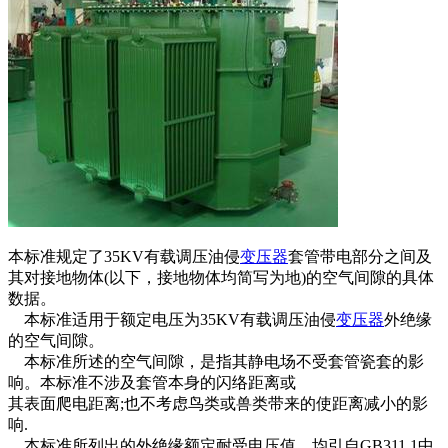
本标准规定了35KV有载调压油侵
变压器
套管带电部分之间及
其对接地物体(以下，接地物体均简写为地)的空气间隙的具体
数据。
本标准适用于额定电压为35KV有载调压油侵
变压器
外绝缘
的空气间隙。
本标准所述的空气间隙，是指其静电场不受套管瓷套的影
响。本标准不涉及套管本身的闪络距离或
其表面爬电距离;也不考虑鸟类或兽类带来的使距离减小的影
响.
本标准所列出的外绝缘额定耐受电压值，均引自GB311.1中