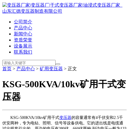
公司简介
产品中心
新闻中心
资质荣誉
设备展示
联系我们
首页
>
产品中心
>
矿用变压器
> 正文
KSG-500KVA/10kv矿用干式变
压器
KSG-500KVA/10kv矿用干式
变压器
的容量通常有4千伏安和2.5千
伏安两种，专为电钻、照明、信号等设备供电。它的进出线是电缆通
过出线套引出的。原边的电压有380伏、660伏两种;副边电压一般为133