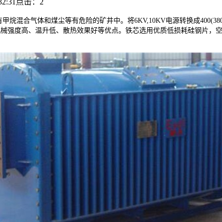
2:31
点击：
2
体和煤尘等有危险的矿井中。将6KV,10KV电源转换成400(380)、693(6
有机械强度高、温升低、散热效果好等优点。铁芯选用优质低损耗硅钢片，