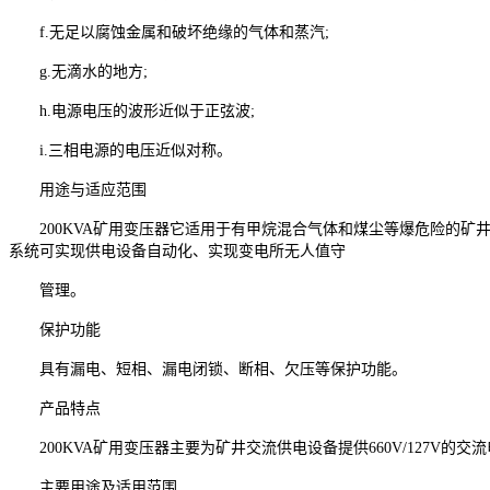
f.无足以腐蚀金属和破坏绝缘的气体和蒸汽;
g.无滴水的地方;
h.电源电压的波形近似于正弦波;
i.三相电源的电压近似对称。
用途与适应范围
200KVA矿用变压器它适用于有甲烷混合气体和煤尘等爆危险的矿井中，将6KV、
系统可实现供电设备自动化、实现变电所无人值守
管理。
保护功能
具有漏电、短相、漏电闭锁、断相、欠压等保护功能。
产品特点
200KVA矿用变压器主要为矿井交流供电设备提供660V/127V的交
主要用途及适用范围