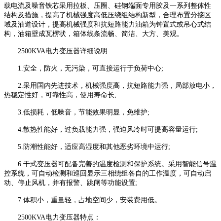
载电流及噪音铁芯采用拉板、压圈、硅钢端面专用胶及一系列整体性
结构及措施，提高了机械强度高低压绕组结构新型，合理布置分接区
域及油道设计，提高机械强度和抗短路能力油箱为钟置式或吊心式结
构，油箱壁成瓦楞状，箱体线条流畅、简洁、大方、美观。
2500KVA电力变压器详细说明
1.安全，防火，无污染，可直接运行于负荷中心;
2.采用国内先进技术，机械强度高，抗短路能力强，局部放电小，
热稳定性好，可靠性高，使用寿命长;
3.低损耗，低噪音，节能效果明显，免维护;
4.散热性能好，过负载能力强，强迫风冷时可提高容量运行;
5.防潮性能好，适应高湿度和其他恶劣环境中运行;
6.干式变压器可配备完善的温度检测和保护系统。采用智能信号温
控系统，可自动检测和巡回显示三相绕组各自的工作温度，可自动启
动、停止风机，并有报警、跳闸等功能设置;
7.体积小，重量轻，占地空间少，安装费用低。
2500KVA电力变压器特点：