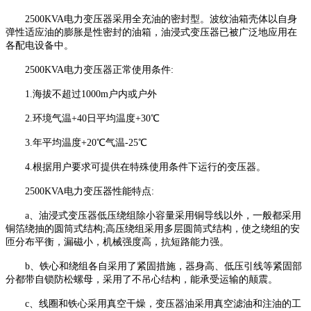
2500KVA电力变压器采用全充油的密封型。波纹油箱壳体以自身
弹性适应油的膨胀是性密封的油箱，油浸式变压器已被广泛地应用在
各配电设备中。
2500KVA电力变压器正常使用条件:
1.海拔不超过1000m户内或户外
2.环境气温+40日平均温度+30℃
3.年平均温度+20℃气温-25℃
4.根据用户要求可提供在特殊使用条件下运行的变压器。
2500KVA电力变压器性能特点:
a、油浸式变压器低压绕组除小容量采用铜导线以外，一般都采用
铜箔绕抽的圆筒式结构;高压绕组采用多层圆筒式结构，使之绕组的安
匝分布平衡，漏磁小，机械强度高，抗短路能力强。
b、铁心和绕组各自采用了紧固措施，器身高、低压引线等紧固部
分都带自锁防松螺母，采用了不吊心结构，能承受运输的颠震。
c、线圈和铁心采用真空干燥，变压器油采用真空滤油和注油的工