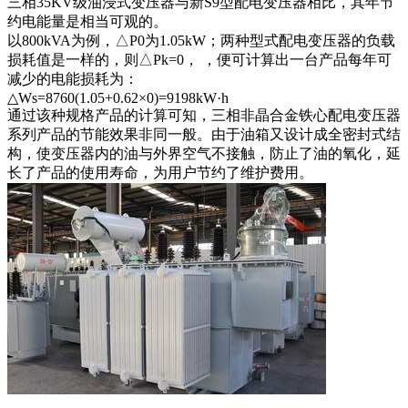
三相35KV级油浸式变压器与新S9型配电变压器相比，其年节
约电能量是相当可观的。
以800kVA为例，△P0为1.05kW；两种型式配电变压器的负载
损耗值是一样的，则△Pk=0， ，便可计算出一台产品每年可
减少的电能损耗为：
△Ws=8760(1.05+0.62×0)=9198kW·h
通过该种规格产品的计算可知，三相非晶合金铁心配电变压器
系列产品的节能效果非同一般。由于油箱又设计成全密封式结
构，使变压器内的油与外界空气不接触，防止了油的氧化，延
长了产品的使用寿命，为用户节约了维护费用。