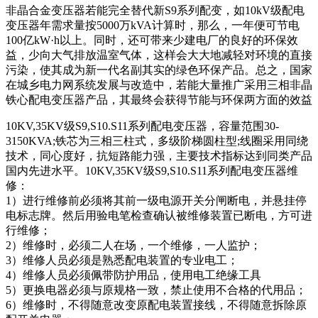
非晶合金变压器若能完全替代新S9系列配变，如10kV级配电
变压器年需求量按5000万kVA计算时，那么，一年便可节电
100亿kW·h以上。同时，还可带来少建电厂的良好的环保效
益，少向大气排放温室气体，这样会大大地减轻对环境的直接
污染，使其成为新一代名副其实的绿色环保产品。总之，国家
在城乡电力网系统发展与改造中，若能大量推广采用三相非晶
铁心配电变压器产品，其最终会获得节能与环保两方面的效益
10KV,35KV级S9,S10.S11系列配电变压器，容量范围30-
3150KVA;铁芯为三相三柱式，多级阶梯圆柱型;线圈采用同绕
技术，同心度好，抗短路能力强，主要技术指标达到同类产品
国内先进水平。10KV,35KV级S9,S10.S11系列配电变压器维
修：
1）进行维修前必须将其前一级电源开关分闸断电，并悬挂停
电标志牌。然后用验电笔检查确认被维修装置已断电，方可进
行维修；
2）维修时，必须二人在场，一个维修，一人监护；
3）维修人员必须是熟悉配电装置的专业电工；
4）维修人员必须佩带防护用品，使用电工绝缘工具
5）更换电器必须与原规格一致，禁止使用不合格的代用品；
6）维修时，不得随意改变原配电装置接线，不得随意拆除原