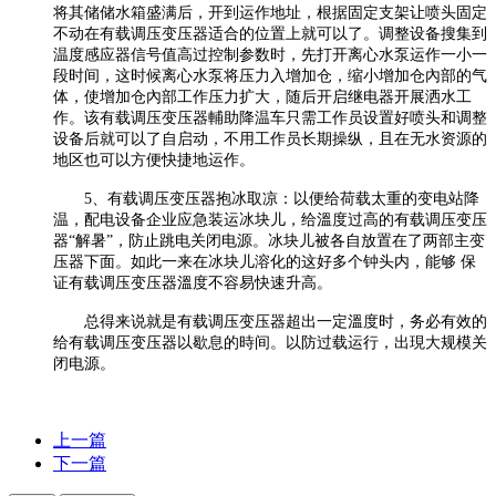
将其储储水箱盛满后，开到运作地址，根据固定支架让喷头固定
不动在有载调压变压器适合的位置上就可以了。调整设备搜集到
温度感应器信号值高过控制参数时，先打开离心水泵运作一小一
段时间，这时候离心水泵将压力入增加仓，缩小增加仓內部的气
体，使增加仓內部工作压力扩大，随后开启继电器开展洒水工
作。该有载调压变压器輔助降温车只需工作员设置好喷头和调整
设备后就可以了自启动，不用工作员长期操纵，且在无水资源的
地区也可以方便快捷地运作。
5、有载调压变压器抱冰取凉：以便给荷载太重的变电站降
温，配电设备企业应急装运冰块儿，给溫度过高的有载调压变压
器“解暑”，防止跳电关闭电源。冰块儿被各自放置在了两部主变
压器下面。如此一来在冰块儿溶化的这好多个钟头内，能够 保
证有载调压变压器溫度不容易快速升高。
总得来说就是有载调压变压器超出一定溫度时，务必有效的
给有载调压变压器以歇息的時间。以防过载运行，出現大规模关
闭电源。
上一篇
下一篇