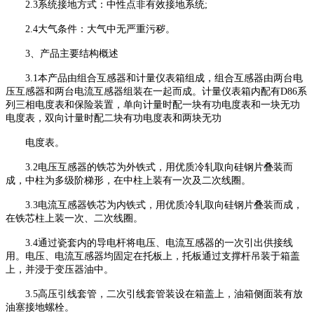
2.3系统接地方式：中性点非有效接地系统;
2.4大气条件：大气中无严重污秽。
3、产品主要结构概述
3.1本产品由组合互感器和计量仪表箱组成，组合互感器由两台电
压互感器和两台电流互感器组装在一起而成。计量仪表箱内配有D86系
列三相电度表和保险装置，单向计量时配一块有功电度表和一块无功
电度表，双向计量时配二块有功电度表和两块无功
电度表。
3.2电压互感器的铁芯为外铁式，用优质冷轧取向硅钢片叠装而
成，中柱为多级阶梯形，在中柱上装有一次及二次线圈。
3.3电流互感器铁芯为内铁式，用优质冷轧取向硅钢片叠装而成，
在铁芯柱上装一次、二次线圈。
3.4通过瓷套内的导电杆将电压、电流互感器的一次引出供接线
用。电压、电流互感器均固定在托板上，托板通过支撑杆吊装于箱盖
上，并浸于变压器油中。
3.5高压引线套管，二次引线套管装设在箱盖上，油箱侧面装有放
油塞接地螺栓。