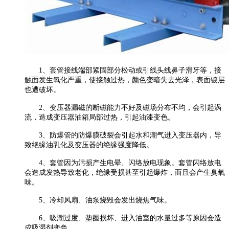
1、套管接线端部紧固部分松动或引线头线鼻子滑牙等，接
触面发生氧化严重，使接触过热，颜色变暗失去光泽，表面镀层
也遭破坏。
2、变压器漏磁的断磁能力不好及磁场分布不均，会引起涡
流，造成变压器油箱局部过热，引起油漆变色。
3、防爆管的防爆膜破裂会引起水和潮气进入变压器内，导
致绝缘油乳化及变压器的绝缘强度降低。
4、套管因为污损产生电晕、闪络放电现象。套管闪络放电
会造成发热导致老化，绝缘受损甚至引起爆炸，而且会产生臭氧
味。
5、冷却风扇、油泵烧毁会发出烧焦气味。
6、吸潮过度、垫圈损坏、进入油室的水量过多等原因会造
成吸湿剂变色。